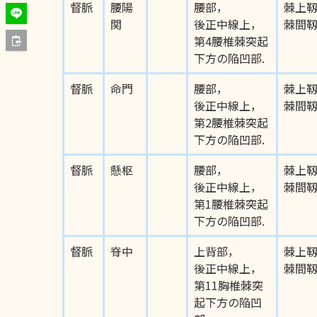
督脈
腰陽
腰部，
棘上
関
後正中線上，
棘間
第4腰椎棘突起
下方の陥凹部.
督脈
命門
腰部，
棘上
後正中線上，
棘間
第2腰椎棘突起
下方の陥凹部.
督脈
懸枢
腰部，
棘上
後正中線上，
棘間
第1腰椎棘突起
下方の陥凹部.
督脈
脊中
上背部，
棘上
後正中線上，
棘間
第11胸椎棘突
起下方の陥凹