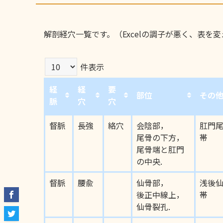
解剖経穴一覧です。（Excelの調子が悪く、表を
件表示
経
経
要
部位
その
脈
穴
穴
経
経
要
部位
その
督脈
長強
絡穴
会陰部，
肛門
脈
穴
穴
尾骨の下方，
帯
尾骨端と肛門
の中央.
督脈
腰兪
仙骨部，
浅後
後正中線上，
帯
仙骨裂孔.