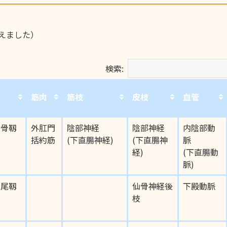
変えました）
検索:
他
筋肉
筋枝
皮枝
血管
他
筋肉
筋枝
皮枝
血管
尾骨靱
外肛門
陰部神経
陰部神経
内陰部動
括約筋
(下直腸神経)
(下直腸神
脈
経)
(下直腸動
脈)
仙尾靱
仙骨神経後
下殿動脈
枝