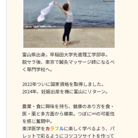
富山県出身。早稲田大学先進理工学部卒。
脱サラ後、東京で鍼灸マッサージ師になるべ
く専門学校へ。
2022年ついに国家資格を取得しました。
2024年、妊娠出産を機に富山にリターン。
農業・食に興味を持ち、健康のあり方を食・
医・薬と多方面から模索。つぼに∞の可能性
を感じ奮闘中。
東洋医学を
カ
ラ
フ
ル
に楽しく学べるよう、パ
レットで彩るようにコツコツサイトを作って