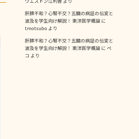
ウエストン江利香
より
肝脾不和？心腎不交？五臓の病証の伝変と
波及を学生向け解説！ 東洋医学概論
に
tmotsubo
より
肝脾不和？心腎不交？五臓の病証の伝変と
波及を学生向け解説！ 東洋医学概論
に
ペ
コ
より