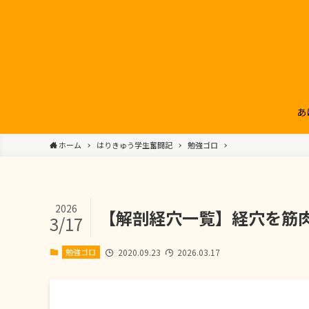
あ
ホーム
はりきゅう学生奮闘記
勉強ゴロ
2026
【解剖経穴一覧】経穴を筋
3/17
勉強ゴロ
2020.09.23
2026.03.17