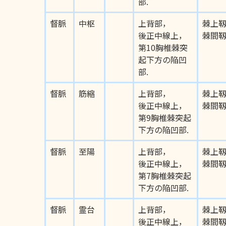
部.
督脈
中枢
上背部，
棘上
後正中線上，
棘間
第10胸椎棘突
起下方の陥凹
部.
督脈
筋縮
上背部，
棘上
後正中線上，
棘間
第9胸椎棘突起
下方の陥凹部.
督脈
至陽
上背部，
棘上
後正中線上，
棘間
第7胸椎棘突起
下方の陥凹部.
督脈
霊台
上背部，
棘上
後正中線上，
棘間