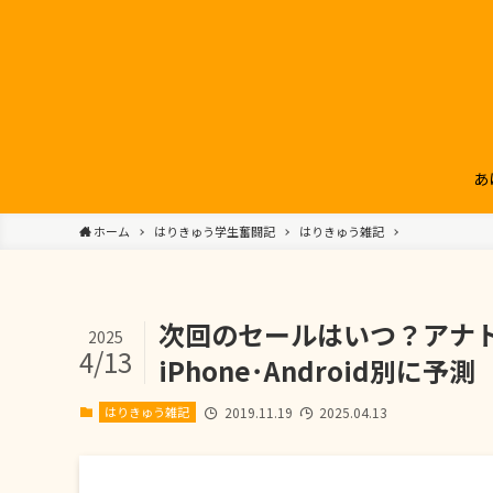
あ
ホーム
はりきゅう学生奮闘記
はりきゅう雑記
次回のセールはいつ？アナト
2025
4/13
iPhone･Android別に予測
はりきゅう雑記
2019.11.19
2025.04.13