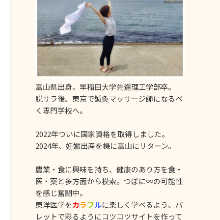
富山県出身。早稲田大学先進理工学部卒。
脱サラ後、東京で鍼灸マッサージ師になるべ
く専門学校へ。
2022年ついに国家資格を取得しました。
2024年、妊娠出産を機に富山にリターン。
農業・食に興味を持ち、健康のあり方を食・
医・薬と多方面から模索。つぼに∞の可能性
を感じ奮闘中。
東洋医学を
カ
ラ
フ
ル
に楽しく学べるよう、パ
レットで彩るようにコツコツサイトを作って