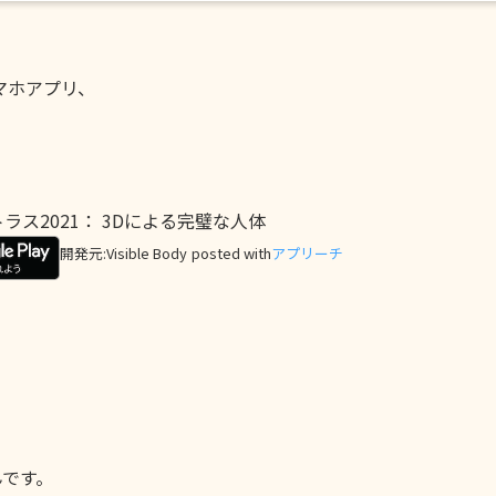
マホアプリ、
ス2021： 3Dによる完璧な人体
開発元:
Visible Body
posted with
アプリーチ
んです。