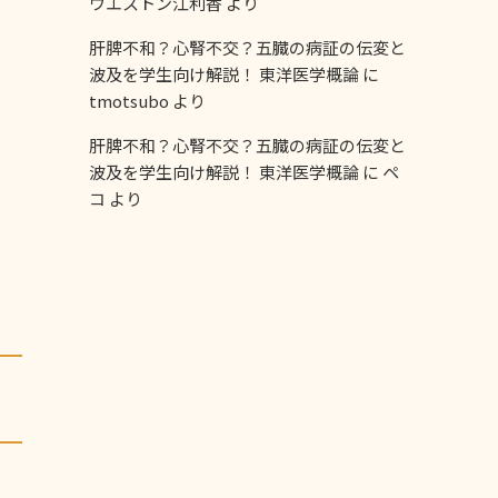
ウエストン江利香
より
肝脾不和？心腎不交？五臓の病証の伝変と
波及を学生向け解説！ 東洋医学概論
に
tmotsubo
より
肝脾不和？心腎不交？五臓の病証の伝変と
波及を学生向け解説！ 東洋医学概論
に
ペ
コ
より