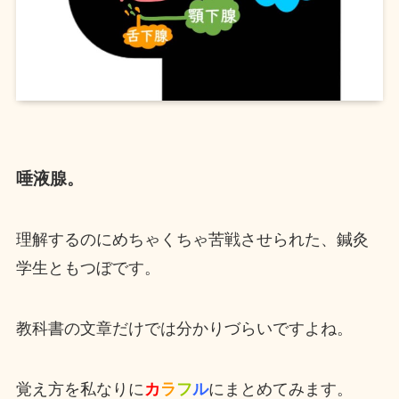
唾液腺。
理解するのにめちゃくちゃ苦戦させられた、鍼灸
学生ともつぼです。
教科書の文章だけでは分かりづらいですよね。
覚え方を私なりに
カ
ラ
フ
ル
にまとめてみます。