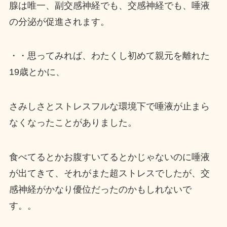
腺は唯一、副交感神経でも、交感神経でも、唾液
の分泌が促進されます。
・・思ってみれば、わたくし初めて親元を離れた
19歳とかに、
さみしさとストレスフルな環境下で唾液が止まら
なくなったことがありました。
食べてるとかお腹すいてるとかじゃないのに唾液
が出てきて、それがまた超ストレスでしたが、交
感神経がかなり優位だったのかもしれないで
す。。