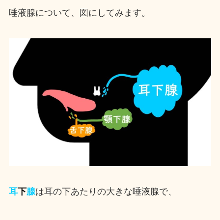
唾液腺について、図にしてみます。
耳
下
腺
は耳の下あたりの大きな唾液腺で、